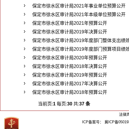
保定市徐水区审计局2021年事业单位预算公开
保定市徐水区审计局2021年本级单位预算公开
保定市徐水区审计局2021年预算公开
保定市徐水区审计局2019年决算公开
保定市徐水区审计局2019年度部门整体支出绩
保定市徐水区审计局2019年度部门预算项目绩
保定市徐水区审计局2020年预算公开
保定市徐水区审计局2018年决算公开
保定市徐水区审计局2019年预算公开
保定市徐水区审计局2017年决算公开
保定市徐水区审计局2018年预算公开
当前页:
1
每页:
30
共:
37 条
法律
ICP备案号：
冀ICP备05019