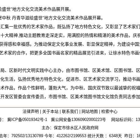
绘盛世”地方文化交流美术作品展开展。
秋 丹青华滋绘盛世”地方文化交流美术作品展开幕。
集一批优秀的艺术家作品，既弘扬了地方特色文化，又彰显了艺术家们
二十大精神,推动主题教育走深走实，用满腔的热情和精湛的美术作品，庆
获得感和幸福感。为推动保定文化事业发展、彰显保定精神，为建设中国
艺术家的合作，把更多全国书画名家的精品展览引进来，让徐水特色书画
、区新时代文明实践中心主办，由市图书馆、区美术馆、区图书馆、区
生活，弘扬优秀地方特色文化，促进市、区艺术家交流学习，推动书画
幅美术作品，作品个性鲜明，蓬勃大气，为中秋、国庆双节致以最诚挚的祝
发区管委会宣传委员，市图书馆、区美术馆图书馆文化馆负责同志参加
法律声明
|
关于本站
|
联系我们
|
网站地图
|
检索中心
号：
冀ICP备05019342号-1
冀公网安备13060902000223号
网站标识码：1306
主办：保定市徐水区人民政府网
年：792502/13130789 今年：412262/2199553 统计天数 ：6348天 昨日：16