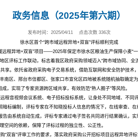
政务信息（2025年第六期）
发布时间：2025/04/11
点击次数 336次
徐水区首个“跨市域远程异地+双盲”评标顺利完成
程异地+双盲”项目——2025年保定市徐水区粮油生产保障小麦“
地区评标工作联动，标志着我区政府采购领域迈入“跨市域协同、全流
享。依托省政府采购电子交易系统，借助互联网和安全防护技术，
丰南区、邢台市信都区、张家口市宣化区四地被系统随机抽取确定为
组成，实现了专家资源跨区域共享，有效防范“熟人圈子”等风险。
程音视频会议系统、电子招标投标系统，让身处不同地域、不同评
按照暗标编制，评标专家在不知晓投标人信息的情况下，在线审查、
标报告由系统自动生成，评标专家通过电子签名共同进行结果确认，
理空间的依赖，保障了评标过程的独立性、公正性。
“双盲”评审工作的要求，落实政府采购公开招标项目远程异地评标