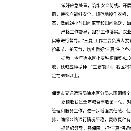
做好应急处置，筑牢安全防线。开展农
册，使农户能够安全、规范地操作农机，
态，做到24小时田间值守和田间巡逻，
严格工作督导，狠抓工作落实。农业农
实等进行督导。“三夏”工作主要负责人
抢季节、抢天气，切实做好“三夏”生产
据悉，今年徐水区小麦种植面积41.3万
收，秋粮应种尽种，“三夏”期间，我区将
定在99%以上。
保定市交通运输局徐水区分局未雨绸缪全力
夏粮收获是全年粮食丰收第一仗，对于
管理和服务工作，进一步增强责任感、使
排，确保公路通行情况平稳，夏收夏种有
抓组织领导，强保障。把“三夏”保通保