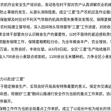
机作业安全生产培训会，发动各包村干部对农户认真讲解农业机械
防止事故的发生，从源头消除隐患。成立“三夏”生产农机应急作业
确保能够及时应对不利天气导致的机具供需失衡等突发情况，保障夏
村局建立督导组，深入田间地头现场督导“三夏”工作进度，对抢收
要求全体干部要充分认识粮食生产的重要性，以时不我待的紧迫感和
各项服务保障工作，保障夏粮颗粒归仓，为全年粮食丰产、农业增效、
亩，长势良好，丰收在望。从6月8日起，全区“三夏”生产陆续展开
投入700余台小麦联合收割机，1100余台玉米播种机，力争全区小麦
以赴战“三夏”
稳定粮食生产、实现良好开局具有特殊重要的意义。保定市交通运输
命感，将做好“三夏”期间公路通行安全作为当前的重点工作来抓，
序展开。
畅工作作为当前全局重点工作来抓，成立了以局长叶松为组长的领导