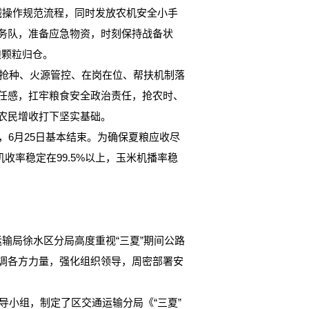
操作规范流程，同时发放农机安全小手
服务队，准备应急物资，时刻保持战备状
粮颗粒归仓。
抢种、火源管控、在岗在位、帮扶机制落
责任感，扛牢粮食安全政治责任，抢农时、
农民增收打下坚实基础。
，6月25日基本结束。为确保夏粮应收尽
机收率稳定在99.5%以上，玉米机播率稳
局徐水区分局高度重视“三夏”期间公路
协调各方力量，强化组织领导，周密部署安
小组，制定了区交通运输分局《“三夏”