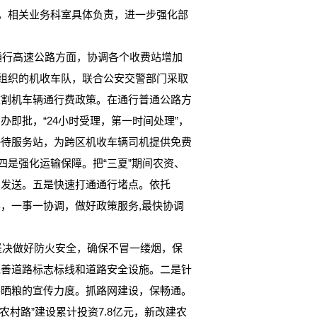
抓，相关业务科室具体负责，进一步强化部
行高速公路方面，协调各个收费站增加
有组织的机收车队，联合公安交警部门采取
收割机车辆通行费政策。在通行普通公路方
即批，“24小时受理，第一时间处理”，
接待服务站，为跨区机收车辆司机提供免费
四是强化运输保障。把“三夏”期间农资、
、发送。五是快速打通通行堵点。依托
办，一事一协调，做好政策服务,最快协调
决做好防火安全，确保不冒一缕烟，保
完善道路标志标线和道路安全设施。二是针
路晒粮的宣传力度。抓路网建设，保畅通。
村路”建设累计投资7.8亿元，新改建农