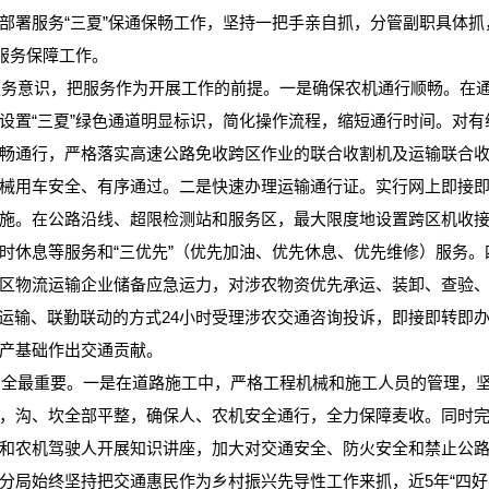
部署服务“三夏”保通保畅工作，坚持一把手亲自抓，分管副职具体
服务保障工作。
意识，把服务作为开展工作的前提。一是确保农机通行顺畅。在通
设置“三夏”绿色通道明显标识，简化操作流程，缩短通行时间。对
畅通行，严格落实高速公路免收跨区作业的联合收割机及运输联合
械用车安全、有序通过。二是快速办理运输通行证。实行网上即接即办
务措施。在公路沿线、超限检测站和服务区，最大限度地设置跨区机收
时休息等服务和“三优先”（优先加油、优先休息、优先维修）服务。
区物流运输企业储备应急运力，对涉农物资优先承运、装卸、查验
道路运输、联勤联动的方式24小时受理涉农交通咨询投诉，即接即转即
产基础作出交通贡献。
最重要。一是在道路施工中，严格工程机械和施工人员的管理，坚
，沟、坎全部平整，确保人、农机安全通行，全力保障麦收。同时
和农机驾驶人开展知识讲座，加大对交通安全、防火安全和禁止公
局始终坚持把交通惠民作为乡村振兴先导性工作来抓，近5年“四好农