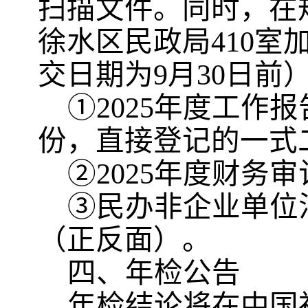
扫描文件。
同时，在
徐水区
民政局
410室
交日期为
9
月
30
日
前
①2025年度工作报
份，直接登记的一式
②2025年度财务
③
民办非企业
单位
（正反面）
。
四、年检公告
年检结论将在中国