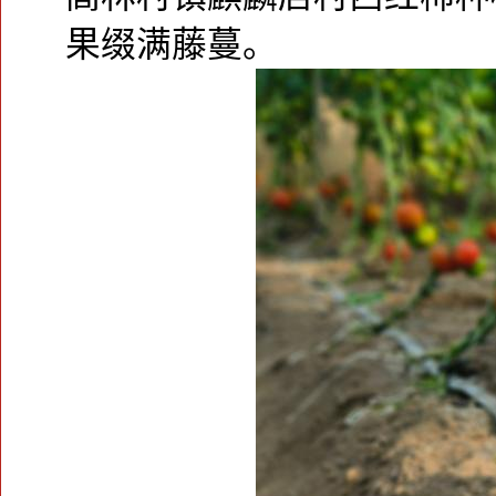
果缀满藤蔓。