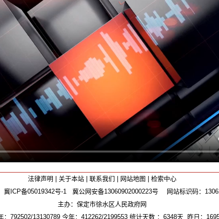
法律声明
|
关于本站
|
联系我们
|
网站地图
|
检索中心
：
冀ICP备05019342号-1
冀公网安备13060902000223号
网站标识码：130625
主办：保定市徐水区人民政府网
792502/13130789 今年：412262/2199553 统计天数 ：6348天 昨日：1695