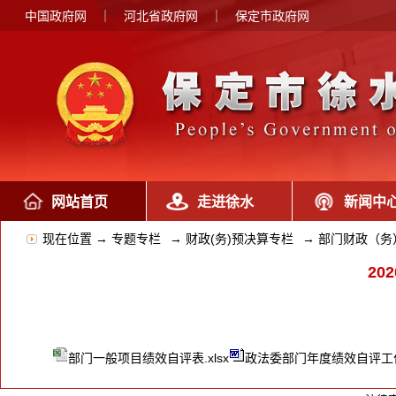
中国政府网
｜
河北省政府网
｜
保定市政府网
网站首页
走进徐水
新闻中
现在位置 →
专题专栏
→
财政(务)预决算专栏
→
部门财政（务
2
部门一般项目绩效自评表.xlsx
政法委部门年度绩效自评工作报