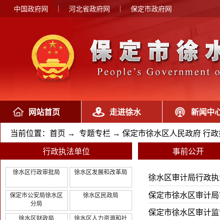
中国政府网
｜
河北省政府网
｜
保定市政府网
网站首页
走进徐水
新闻中
当前位置：
首页
→
专题专栏
→
保定市徐水区人民政府 行
行政执法单位
事前公开
徐水区行政审批局
徐水区发展和改革局
徐水区审计局行政执
保定市徐水区审计局
保定市公安局徐水区
徐水区民政局
分局
保定市徐水区审计监
徐水区财政局
徐水区人力资源和社