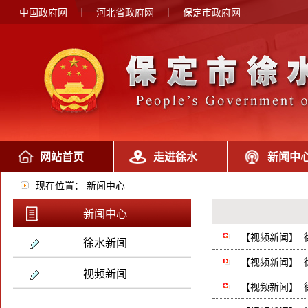
中国政府网
｜
河北省政府网
｜
保定市政府网
网站首页
走进徐水
新闻中
现在位置：
新闻中心
新闻中心
【
视频新闻
】
徐水新闻
【
视频新闻
】
视频新闻
【
视频新闻
】